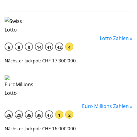
Lotto Zahlen »
5
8
9
14
41
42
4
Nächster Jackpot: CHF 17'300'000
Euro Millions Zahlen »
26
29
35
38
47
1
2
Nächster Jackpot: CHF 16'000'000