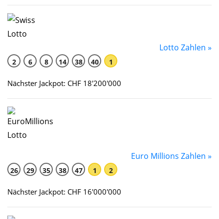
Lotto Zahlen »
2
6
8
14
38
40
1
Nächster Jackpot: CHF 18'200'000
Euro Millions Zahlen »
26
29
35
38
47
1
2
Nächster Jackpot: CHF 16'000'000