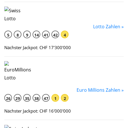
Lotto Zahlen »
5
8
9
14
41
42
4
Nächster Jackpot: CHF 17'300'000
Euro Millions Zahlen »
26
29
35
38
47
1
2
Nächster Jackpot: CHF 16'000'000