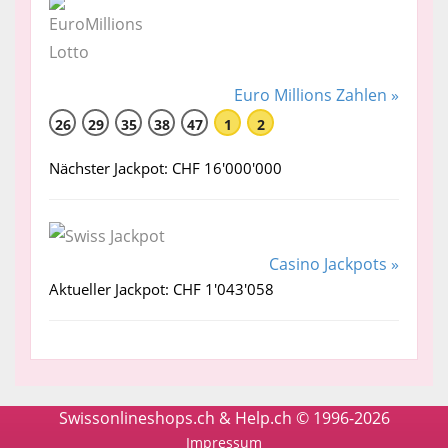
Euro Millions Zahlen »
26
29
35
38
47
1
2
Nächster Jackpot: CHF 16'000'000
Casino Jackpots »
Aktueller Jackpot: CHF 1'043'058
Swissonlineshops.ch & Help.ch © 1996-2026
Impressum