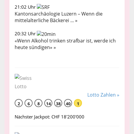
21:02 Uhr
Kantonsarchäologie Luzern – Wenn die
mittelalterliche Bäckerei ... »
20:32 Uhr
«Wenn Alkohol trinken strafbar ist, werde ich
heute sündigen» »
Lotto Zahlen »
2
6
8
14
38
40
1
Nächster Jackpot: CHF 18'200'000