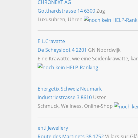
CHRONEXT AG
Gotthardstrasse 14
6300
Zug
Luxusuhren, Uhren
E.L.Cravatte
De Scheysloot 4
2201
GN Noordwijk
Eine Krawatte, wie eine Seidenkrawatte, ka
Energetix Schweiz Neumark
Industriestrasse 3
8610
Uster
Schmuck, Wellness, Online-Shop
enti Jewellery
Route des Martinets 38
1752
Villars-sur-Gl