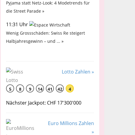
Pyjama statt Netz-Look: 4 Modetrends für
die Street Parade »
11:31 Uhr
Wenig Grossschäden: Swiss Re steigert
Halbjahresgewinn – und ... »
Lotto Zahlen »
5
8
9
14
41
42
4
Nächster Jackpot: CHF 17'300'000
Euro Millions Zahlen
»