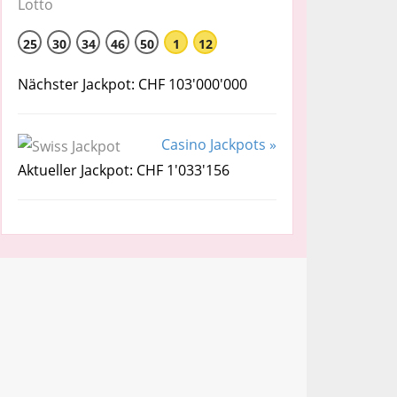
25
30
34
46
50
1
12
Nächster Jackpot: CHF 103'000'000
Casino Jackpots »
Aktueller Jackpot: CHF 1'033'156