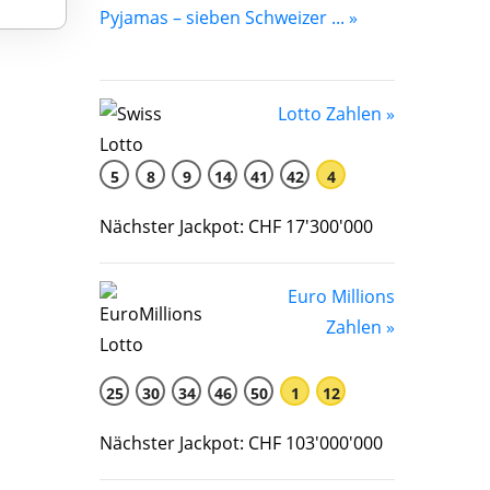
Pyjamas – sieben Schweizer ... »
Lotto Zahlen »
5
8
9
14
41
42
4
Nächster Jackpot: CHF 17'300'000
Euro Millions
Zahlen »
25
30
34
46
50
1
12
Nächster Jackpot: CHF 103'000'000