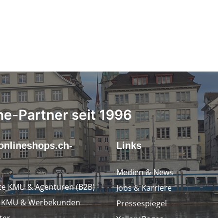
ne-Partner seit 1996
onlineshops.ch-
Links
r
Medien & News
e KMU & Agenturen (B2B)
Jobs & Karriere
e KMU & Werbekunden
Pressespiegel
ter