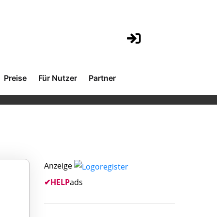
Preise
Für Nutzer
Partner
Anzeige
✔
HELP
ads