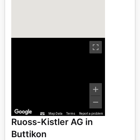
Map Data
Terms
Report a problem
Ruoss-Kistler AG in
Buttikon