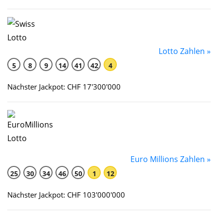
Lotto Zahlen »
5
8
9
14
41
42
4
Nächster Jackpot: CHF 17'300'000
Euro Millions Zahlen »
25
30
34
46
50
1
12
Nächster Jackpot: CHF 103'000'000