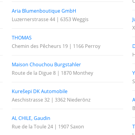
C
Aria Blumenboutique GmbH
Luzernerstrasse 44 | 6353 Weggis
X
THOMAS
Chemin des Pêcheurs 19 | 1166 Perroy
D
H
Maison Chouchou Burgstahler
Route de la Digue 8 | 1870 Monthey
Y
S
Kurešepi DK Automobile
Aeschistrasse 32 | 3362 Niederönz
A
B
AL CHILE, Gaudin
Rue de la Toule 24 | 1907 Saxon
T