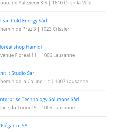
oute de Palézieux 3-5 | 1610 Oron-la-Ville
lean Cold Energy Sàrl
hemin de Praz 3 | 1023 Crissier
loréal shop Hamidi
venue Floréal 11 | 1006 Lausanne
nit It Studio Sàrl
hemin de la Colline 1 c | 1007 Lausanne
nterprise Technology Solutions Sàrl
lace du Tunnel 9 | 1005 Lausanne
'Elégance SA