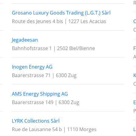
R
Grosano Luxury Goods Trading (L.G.T.) Sàrl
Route des Jeunes 4 bis | 1227 Les Acacias
C
C
Jegadeesan
Bahnhofstrasse 1 | 2502 Biel/Bienne
F
A
Inogen Energy AG
Baarerstrasse 71 | 6300 Zug
K
C
AMS Energy Shipping AG
Baarerstrasse 149 | 6300 Zug
E
P
LYRK Collections Sàrl
Rue de Lausanne 54 b | 1110 Morges
L