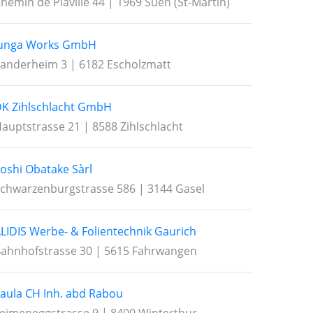
hemin de Piaville 44 | 1969 Suen (St-Martin)
Junga Works GmbH
anderheim 3 | 6182 Escholzmatt
K Zihlschlacht GmbH
auptstrasse 21 | 8588 Zihlschlacht
oshi Obatake Sàrl
chwarzenburgstrasse 586 | 3144 Gasel
LIDIS Werbe- & Folientechnik Gaurich
ahnhofstrasse 30 | 5615 Fahrwangen
aula CH Inh. abd Rabou