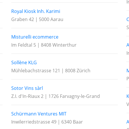
I
Royal Kiosk Inh. Karimi
Graben 42 | 5000 Aarau
C
S
Misturelli ecommerce
Im Feldtal 5 | 8408 Winterthur
A
I
Sollène KLG
Mühlebachstrasse 121 | 8008 Zürich
M
P
Sotor Vins sàrl
Z.I. d'In-Riaux 2 | 1726 Farvagny-le-Grand
K
V
Schürmann Ventures MIT
Inwilerriedstrasse 49 | 6340 Baar
A