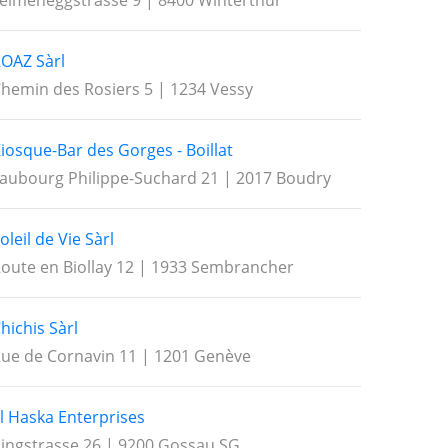
eimeneggstrasse 9 | 8400 Winterthur
OAZ Sàrl
hemin des Rosiers 5 | 1234 Vessy
iosque-Bar des Gorges - Boillat
aubourg Philippe-Suchard 21 | 2017 Boudry
oleil de Vie Sàrl
oute en Biollay 12 | 1933 Sembrancher
hichis Sàrl
ue de Cornavin 11 | 1201 Genève
l Haska Enterprises
ingstrasse 26 | 9200 Gossau SG