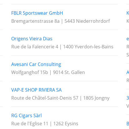
FBLR Sportswear GmbH
K
Bremgartenstrasse 8a | 5443 Niederrohrdorf
K
Origens Vieira Dias
e
Rue de la Faïencerie 4 | 1400 Yverdon-les-Bains
R
Avesani Car Consulting
Wolfganghof 15b | 9014 St. Gallen
A
R
VAP-E SHOP RIVIERA SA
Route de Châtel-Saint-Denis 57 | 1805 Jongny
3
V
RG Cigars Sàrl
Rue de l'Eglise 11 | 1262 Eysins
B