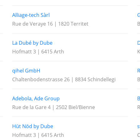
Alliage-tech Sàrl
Rue de Veraye 16 | 1820 Territet
B
La Dubé by Dube
D
Hofmatt 3 | 6415 Arth
K
qihel GmbH
Chaltenbodenstrasse 26 | 8834 Schindellegi
B
Adebola, Ade Group
B
Rue de la Gare 4 | 2502 Biel/Bienne
R
Hüt Nöd by Dube
s
Hofmatt 3 | 6415 Arth
C