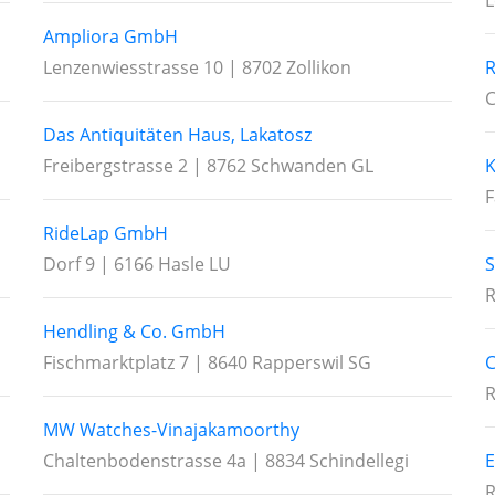
L
Ampliora GmbH
Lenzenwiesstrasse 10 | 8702 Zollikon
R
C
Das Antiquitäten Haus, Lakatosz
Freibergstrasse 2 | 8762 Schwanden GL
K
F
RideLap GmbH
Dorf 9 | 6166 Hasle LU
S
R
Hendling & Co. GmbH
Fischmarktplatz 7 | 8640 Rapperswil SG
C
R
MW Watches-Vinajakamoorthy
Chaltenbodenstrasse 4a | 8834 Schindellegi
E
R