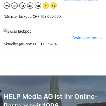
25
30
34
46
50
1
12
Nächster Jackpot: CHF 103'000'000
Casino Jackpots »
Aktueller Jackpot: CHF 1'035'494
HELP Media AG ist Ihr Online-
Partner seit 1996