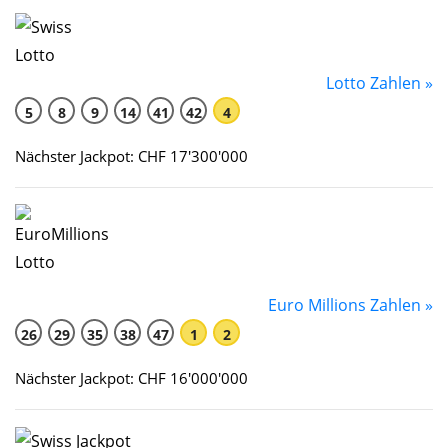
Lotto Zahlen »
5
8
9
14
41
42
4
Nächster Jackpot: CHF 17'300'000
Euro Millions Zahlen »
26
29
35
38
47
1
2
Nächster Jackpot: CHF 16'000'000