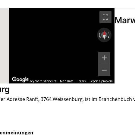
Marw
Keyboard shortcuts
Map Data
Terms
Report a problem
urg
 der Adresse Ranft, 3764 Weissenburg, ist im Branchenbuch 
enmeinungen