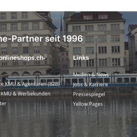
ne-Partner seit 1996
onlineshops.ch-
Links
r
Medien & News
e KMU & Agenturen (B2B)
Jobs & Karriere
e KMU & Werbekunden
Pressespiegel
ter
Yellow Pages