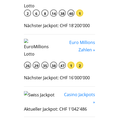
2
6
8
14
38
40
1
Nächster Jackpot: CHF 18'200'000
Euro Millions
Zahlen »
26
29
35
38
47
1
2
Nächster Jackpot: CHF 16'000'000
Casino Jackpots
»
Aktueller Jackpot: CHF 1'042'486