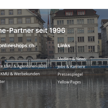
ne-Partner seit 1996
onlineshops.ch-
Links
r
Medien & News
e KMU & Agenturen (B2B)
Jobs & Karriere
e KMU & Werbekunden
Pressespiegel
ter
Yellow Pages