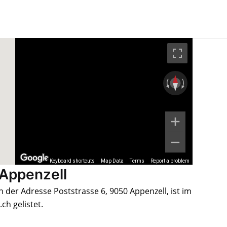
Keyboard shortcuts
Map Data
Terms
Report a problem
 Appenzell
 der Adresse Poststrasse 6, 9050 Appenzell, ist im
h gelistet.