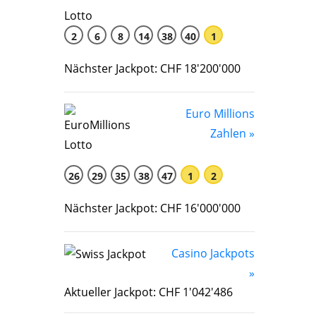
2
6
8
14
38
40
1
Nächster Jackpot: CHF 18'200'000
Euro Millions
Zahlen »
26
29
35
38
47
1
2
Nächster Jackpot: CHF 16'000'000
Casino Jackpots
»
Aktueller Jackpot: CHF 1'042'486