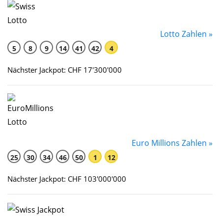
Lotto Zahlen »
5
8
9
14
41
42
4
Nächster Jackpot: CHF 17'300'000
Euro Millions Zahlen »
25
30
34
46
50
1
12
Nächster Jackpot: CHF 103'000'000