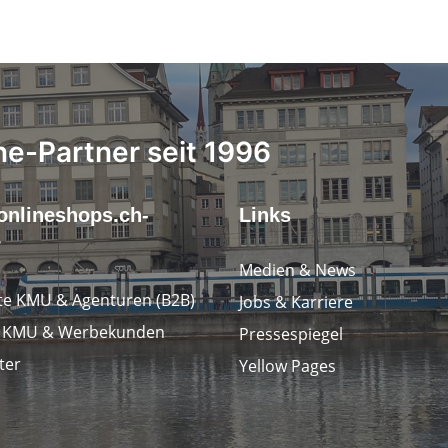
ne-Partner seit 1996
onlineshops.ch-
Links
r
Medien & News
e KMU & Agenturen (B2B)
Jobs & Karriere
e KMU & Werbekunden
Pressespiegel
ter
Yellow Pages