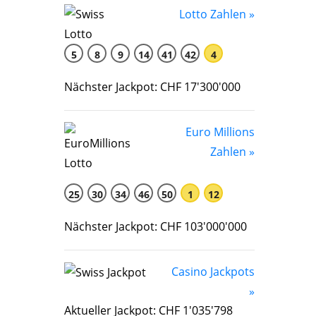
Lotto Zahlen »
5
8
9
14
41
42
4
Nächster Jackpot: CHF 17'300'000
Euro Millions
Zahlen »
25
30
34
46
50
1
12
Nächster Jackpot: CHF 103'000'000
Casino Jackpots
»
Aktueller Jackpot: CHF 1'035'798