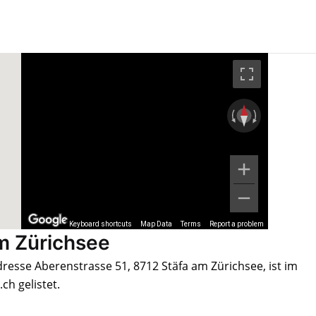
Keyboard shortcuts
Map Data
Terms
Report a problem
am Zürichsee
dresse Aberenstrasse 51, 8712 Stäfa am Zürichsee, ist im
h gelistet.