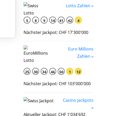
Lotto Zahlen »
5
8
9
14
41
42
4
Nächster Jackpot: CHF 17'300'000
Euro Millions
Zahlen »
25
30
34
46
50
1
12
Nächster Jackpot: CHF 103'000'000
Casino Jackpots
»
Aktueller Jackpot: CHF 1'034'692