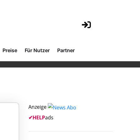
Preise
Für Nutzer
Partner
Anzeige
✔
HELP
ads