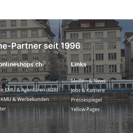
ne-Partner seit 1996
onlineshops.ch-
Links
r
Medien & News
e KMU & Agenturen (B2B)
Jobs & Karriere
e KMU & Werbekunden
Pressespiegel
ter
Yellow Pages