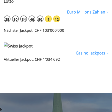
Euro Millions Zahlen »
25
30
34
46
50
1
12
Nächster Jackpot: CHF 103'000'000
Casino Jackpots »
Aktueller Jackpot: CHF 1'034'692