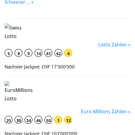
Schweizer ... »
Lotto Zahlen »
5
8
9
14
41
42
4
Nächster Jackpot: CHF 17'300'000
Euro Millions Zahlen »
25
30
34
46
50
1
12
Nächster Jackpot: CHF 103'000'000