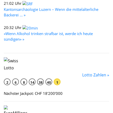
21:02 Uhr
Kantonsarchäologie Luzern – Wenn die mittelalterliche
Bäckerei ... »
20:32 Uhr
«Wenn Alkohol trinken strafbar ist, werde ich heute
sündigen» »
Lotto Zahlen »
2
6
8
14
38
40
1
Nächster Jackpot: CHF 18'200'000