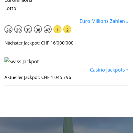
Euro Millions Zahlen »
26
29
35
38
47
1
2
Nächster Jackpot: CHF 16'000'000
Casino Jackpots »
Aktueller Jackpot: CHF 1'045'796