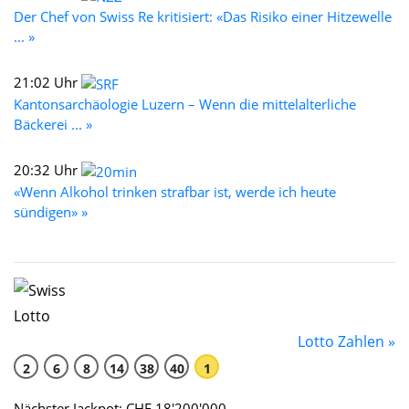
Der Chef von Swiss Re kritisiert: «Das Risiko einer Hitzewelle
... »
21:02 Uhr
Kantonsarchäologie Luzern – Wenn die mittelalterliche
Bäckerei ... »
20:32 Uhr
«Wenn Alkohol trinken strafbar ist, werde ich heute
sündigen» »
Lotto Zahlen »
2
6
8
14
38
40
1
Nächster Jackpot: CHF 18'200'000