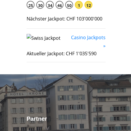
25
30
34
46
50
1
12
Nächster Jackpot: CHF 103'000'000
Casino Jackpots
»
Aktueller Jackpot: CHF 1'035'590
Partner