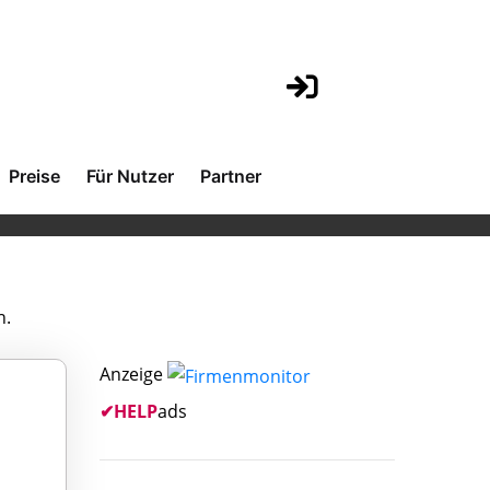
Preise
Für Nutzer
Partner
h.
Anzeige
✔
HELP
ads