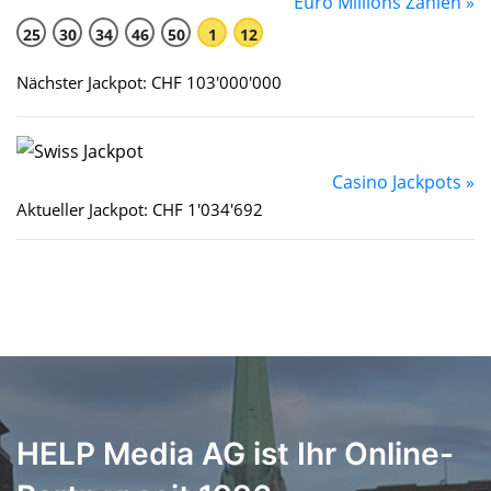
Euro Millions Zahlen »
25
30
34
46
50
1
12
Nächster Jackpot: CHF 103'000'000
Casino Jackpots »
Aktueller Jackpot: CHF 1'034'692
HELP Media AG ist Ihr Online-