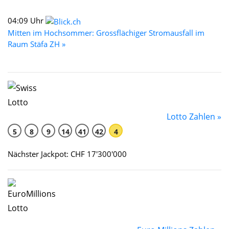
04:09 Uhr
Mitten im Hochsommer: Grossflächiger Stromausfall im
Raum Stäfa ZH »
Lotto Zahlen »
5
8
9
14
41
42
4
Nächster Jackpot: CHF 17'300'000