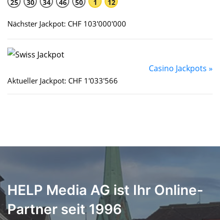
25
30
34
46
50
1
12
Nächster Jackpot: CHF 103'000'000
Casino Jackpots »
Aktueller Jackpot: CHF 1'033'566
HELP Media AG ist Ihr Online-
Partner seit 1996