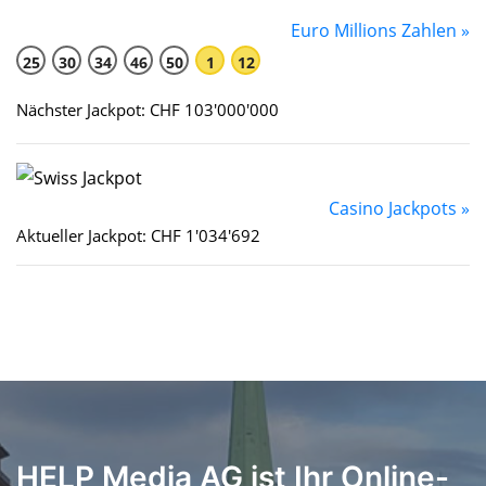
Euro Millions Zahlen »
25
30
34
46
50
1
12
Nächster Jackpot: CHF 103'000'000
Casino Jackpots »
Aktueller Jackpot: CHF 1'034'692
HELP Media AG ist Ihr Online-