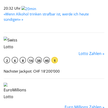
20:32 Uhr
«Wenn Alkohol trinken strafbar ist, werde ich heute
sündigen» »
Lotto Zahlen »
2
6
8
14
38
40
1
Nächster Jackpot: CHF 18'200'000
Euro Millions Zahlen »