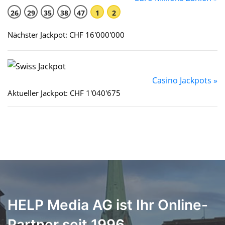
26
29
35
38
47
1
2
Nächster Jackpot: CHF 16'000'000
Casino Jackpots »
Aktueller Jackpot: CHF 1'040'675
HELP Media AG ist Ihr Online-
Partner seit 1996