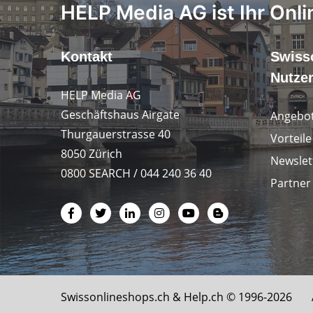
HELP Media AG ist Ihr Onli
Kontakt
Swiss
Nutze
HELP Media AG
Geschäftshaus Airgate
Angebot
Thurgauerstrasse 40
Vorteil
8050 Zürich
Newslet
0800 SEARCH / 044 240 36 40
Partner
Swissonlineshops.ch &
Help.ch
© 1996-2026 Al