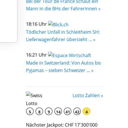
Bei der Tour de France schaut ein
Mann in die BHs der Fahrerinnen »
18:16 Uhr
Tödlicher Unfall in Schleitheim SH:
Lieferwagenfahrer übersieht ... »
16:21 Uhr
Made in Switzerland: Von Autos bis
Pyjamas – sieben Schweizer ... »
Lotto Zahlen »
5
8
9
14
41
42
4
Nächster Jackpot: CHF 17'300'000