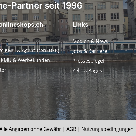
ne-Partner seit 1996
onlineshops.ch-
Links
r
Medien & News
e KMU & Agenturen (B2B)
Jobs & Karriere
e KMU & Werbekunden
Pressespiegel
ter
Yellow Pages
le Angaben ohne Gewähr |
AGB
|
Nutzungsbedingungen