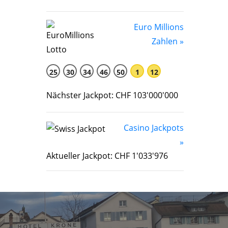
Euro Millions
Zahlen »
25
30
34
46
50
1
12
Nächster Jackpot: CHF 103'000'000
Casino Jackpots
»
Aktueller Jackpot: CHF 1'033'976