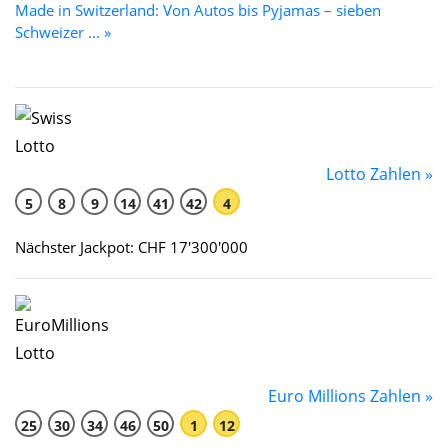
Made in Switzerland: Von Autos bis Pyjamas – sieben
Schweizer ... »
Lotto Zahlen »
5
8
9
14
41
42
4
Nächster Jackpot: CHF 17'300'000
Euro Millions Zahlen »
25
30
34
46
50
1
12