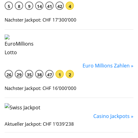
5
8
9
14
41
42
4
Nächster Jackpot: CHF 17'300'000
Euro Millions Zahlen »
26
29
35
38
47
1
2
Nächster Jackpot: CHF 16'000'000
Casino Jackpots »
Aktueller Jackpot: CHF 1'039'238