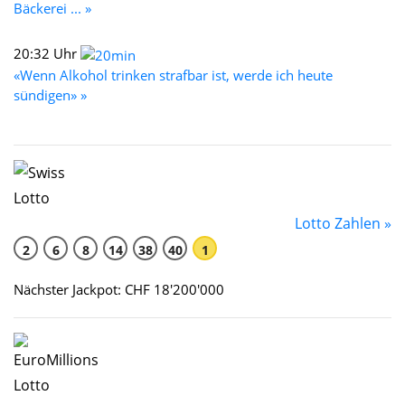
Bäckerei ... »
20:32 Uhr
«Wenn Alkohol trinken strafbar ist, werde ich heute
sündigen» »
Lotto Zahlen »
2
6
8
14
38
40
1
Nächster Jackpot: CHF 18'200'000