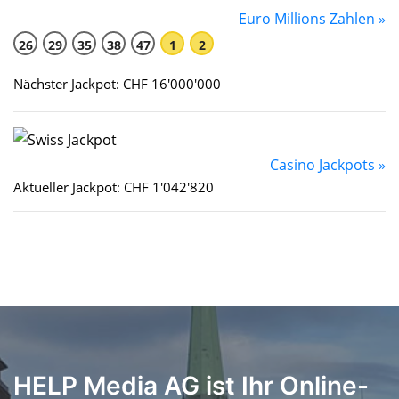
Euro Millions Zahlen »
26
29
35
38
47
1
2
Nächster Jackpot: CHF 16'000'000
Casino Jackpots »
Aktueller Jackpot: CHF 1'042'820
HELP Media AG ist Ihr Online-