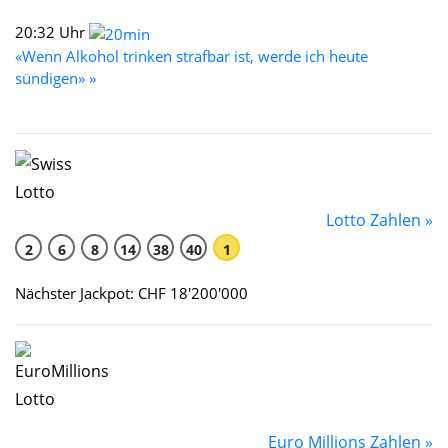
20:32 Uhr
«Wenn Alkohol trinken strafbar ist, werde ich heute
sündigen» »
Lotto Zahlen »
2
6
8
14
38
40
1
Nächster Jackpot: CHF 18'200'000
Euro Millions Zahlen »