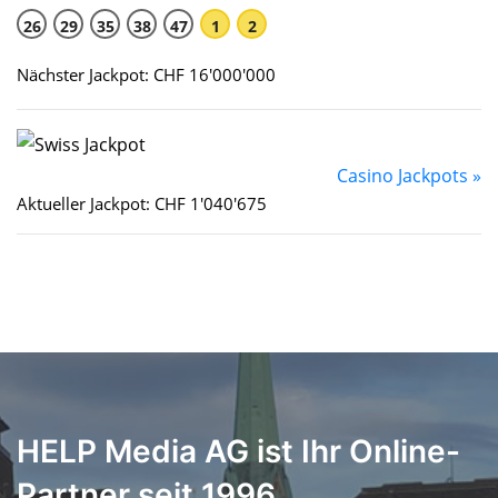
26
29
35
38
47
1
2
Nächster Jackpot: CHF 16'000'000
Casino Jackpots »
Aktueller Jackpot: CHF 1'040'675
HELP Media AG ist Ihr Online-
Partner seit 1996