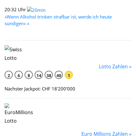
20:32 Uhr
«Wenn Alkohol trinken strafbar ist, werde ich heute
sündigen» »
Lotto Zahlen »
2
6
8
14
38
40
1
Nächster Jackpot: CHF 18'200'000
Euro Millions Zahlen »