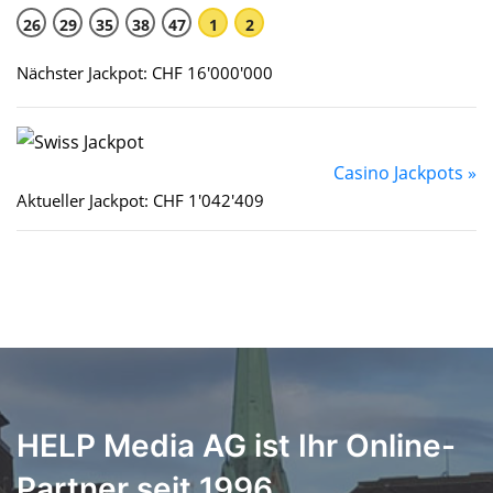
26
29
35
38
47
1
2
Nächster Jackpot: CHF 16'000'000
Casino Jackpots »
Aktueller Jackpot: CHF 1'042'409
HELP Media AG ist Ihr Online-
Partner seit 1996