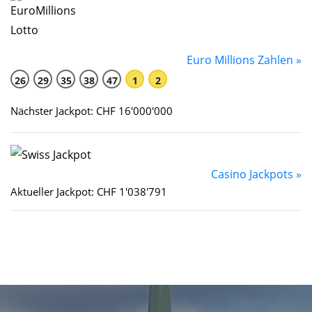
Euro Millions Zahlen »
26
29
35
38
47
1
2
Nächster Jackpot: CHF 16'000'000
Casino Jackpots »
Aktueller Jackpot: CHF 1'038'791