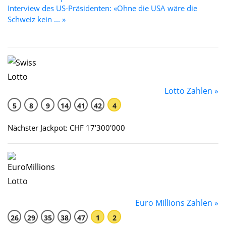
Interview des US-Präsidenten: «Ohne die USA wäre die
Schweiz kein ... »
Lotto Zahlen »
5
8
9
14
41
42
4
Nächster Jackpot: CHF 17'300'000
Euro Millions Zahlen »
26
29
35
38
47
1
2