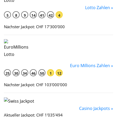
Lotto Zahlen »
5
8
9
14
41
42
4
Nächster Jackpot: CHF 17'300'000
Euro Millions Zahlen »
25
30
34
46
50
1
12
Nächster Jackpot: CHF 103'000'000
Casino Jackpots »
Aktueller Jackpot: CHF 1'035'494