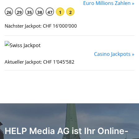
Euro Millions Zahlen »
26
29
35
38
47
1
2
Nächster Jackpot: CHF 16'000'000
Casino Jackpots »
Aktueller Jackpot: CHF 1'045'582
HELP Media AG ist Ihr Online-