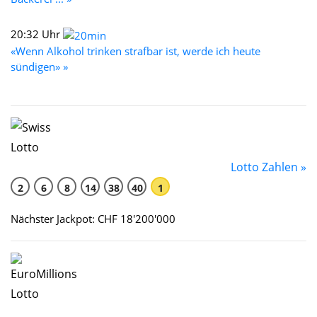
20:32 Uhr
«Wenn Alkohol trinken strafbar ist, werde ich heute
sündigen» »
Lotto Zahlen »
2
6
8
14
38
40
1
Nächster Jackpot: CHF 18'200'000