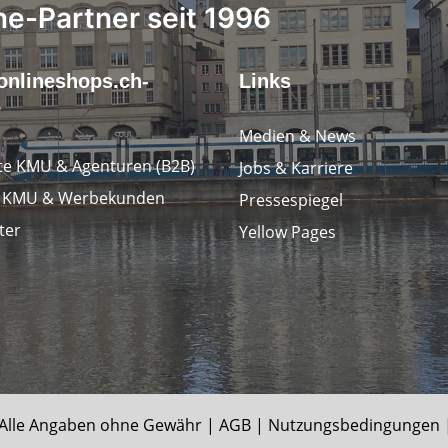
ne-Partner seit 1996
onlineshops.ch-
Links
r
Medien & News
e KMU & Agenturen (B2B)
Jobs & Karriere
e KMU & Werbekunden
Pressespiegel
ter
Yellow Pages
le Angaben ohne Gewähr |
AGB
|
Nutzungsbedingungen