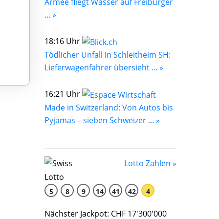
Armee fliegt Wasser auf Freiburger
... »
18:16 Uhr
Tödlicher Unfall in Schleitheim SH:
Lieferwagenfahrer übersieht ... »
16:21 Uhr
Made in Switzerland: Von Autos bis
Pyjamas – sieben Schweizer ... »
Lotto Zahlen »
5
8
9
14
41
42
4
Nächster Jackpot: CHF 17'300'000