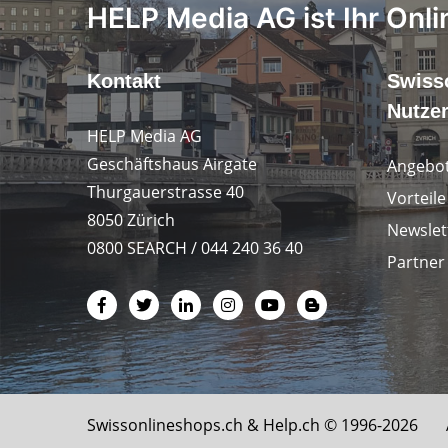
HELP Media AG ist Ihr Onli
Kontakt
Swiss
Nutze
HELP Media AG
Geschäftshaus Airgate
Angebot
Thurgauerstrasse 40
Vorteil
8050 Zürich
Newslet
0800 SEARCH / 044 240 36 40
Partner
Swissonlineshops.ch &
Help.ch
© 1996-2026 Al