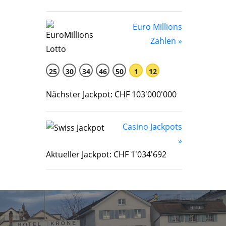
Euro Millions
Zahlen »
25
30
34
46
50
1
12
Nächster Jackpot: CHF 103'000'000
Casino Jackpots
»
Aktueller Jackpot: CHF 1'034'692