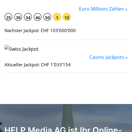
Euro Millions Zahlen »
25
30
34
46
50
1
12
Nächster Jackpot: CHF 103'000'000
Casino Jackpots »
Aktueller Jackpot: CHF 1'033'154
HELP Media AG ist Ihr Online-