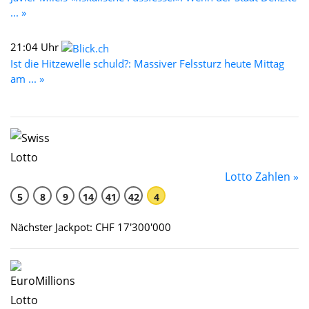
... »
21:04 Uhr
Ist die Hitzewelle schuld?: Massiver Felssturz heute Mittag
am ... »
Lotto Zahlen »
5
8
9
14
41
42
4
Nächster Jackpot: CHF 17'300'000