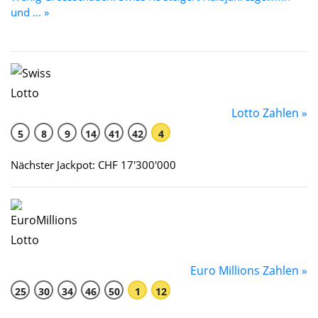
und ... »
Lotto Zahlen »
5
8
9
14
41
42
4
Nächster Jackpot: CHF 17'300'000
Euro Millions Zahlen »
25
30
34
46
50
1
12