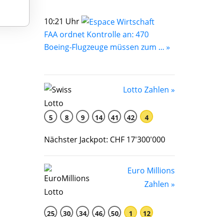
10:21 Uhr
FAA ordnet Kontrolle an: 470
Boeing-Flugzeuge müssen zum ... »
Lotto Zahlen »
5
8
9
14
41
42
4
Nächster Jackpot: CHF 17'300'000
Euro Millions
Zahlen »
25
30
34
46
50
1
12