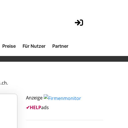
Preise
Für Nutzer
Partner
.ch.
Anzeige
✔
HELP
ads