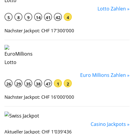
Lotto Zahlen »
5
8
9
14
41
42
4
Nächster Jackpot: CHF 17'300'000
Euro Millions Zahlen »
26
29
35
38
47
1
2
Nächster Jackpot: CHF 16'000'000
Casino Jackpots »
Aktueller Jackpot: CHF 1'039'436