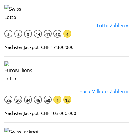
Lotto Zahlen »
5
8
9
14
41
42
4
Nächster Jackpot: CHF 17'300'000
Euro Millions Zahlen »
25
30
34
46
50
1
12
Nächster Jackpot: CHF 103'000'000