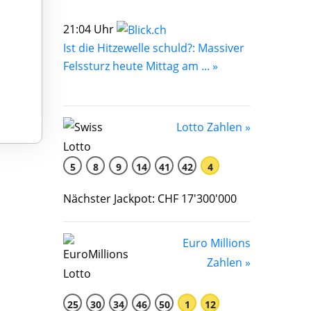
21:04 Uhr
Ist die Hitzewelle schuld?: Massiver
Felssturz heute Mittag am ... »
Lotto Zahlen »
5
8
9
14
41
42
4
Nächster Jackpot: CHF 17'300'000
Euro Millions
Zahlen »
25
30
34
46
50
1
12