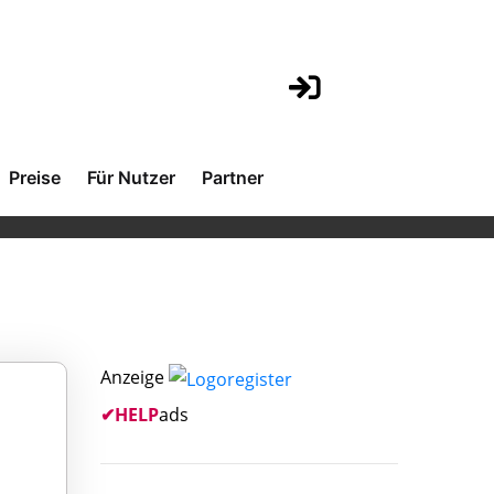
Preise
Für Nutzer
Partner
Anzeige
✔
HELP
ads