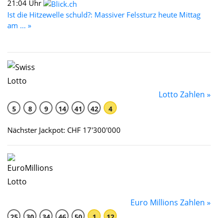
21:04 Uhr
Ist die Hitzewelle schuld?: Massiver Felssturz heute Mittag
am ... »
Lotto Zahlen »
5
8
9
14
41
42
4
Nächster Jackpot: CHF 17'300'000
Euro Millions Zahlen »
25
30
34
46
50
1
12