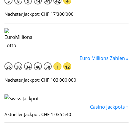
5
8
9
14
41
42
4
Nächster Jackpot: CHF 17'300'000
Euro Millions Zahlen »
25
30
34
46
50
1
12
Nächster Jackpot: CHF 103'000'000
Casino Jackpots »
Aktueller Jackpot: CHF 1'035'540