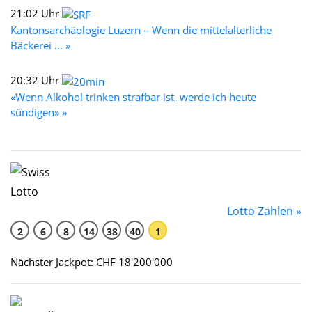
21:02 Uhr
Kantonsarchäologie Luzern – Wenn die mittelalterliche
Bäckerei ... »
20:32 Uhr
«Wenn Alkohol trinken strafbar ist, werde ich heute
sündigen» »
Lotto Zahlen »
2
6
8
14
38
40
1
Nächster Jackpot: CHF 18'200'000