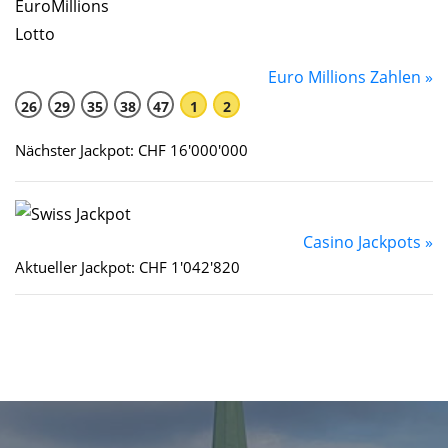
Euro Millions Zahlen »
26
29
35
38
47
1
2
Nächster Jackpot: CHF 16'000'000
Casino Jackpots »
Aktueller Jackpot: CHF 1'042'820