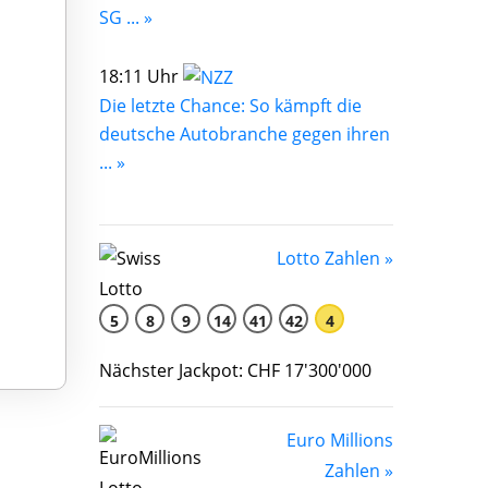
SG ... »
18:11 Uhr
Die letzte Chance: So kämpft die
deutsche Autobranche gegen ihren
... »
Lotto Zahlen »
5
8
9
14
41
42
4
Nächster Jackpot: CHF 17'300'000
Euro Millions
Zahlen »