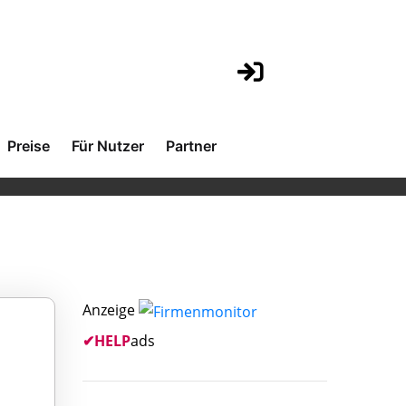
Preise
Für Nutzer
Partner
Anzeige
✔
HELP
ads