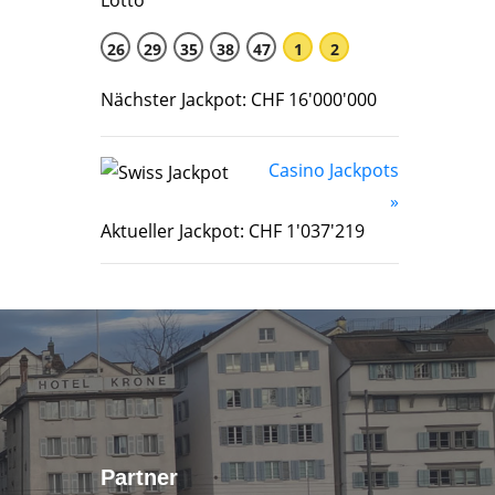
26
29
35
38
47
1
2
Nächster Jackpot: CHF 16'000'000
Casino Jackpots
»
Aktueller Jackpot: CHF 1'037'219
Partner