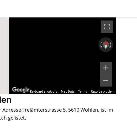
Keyboard shortcuts
Map Data
Terms
Report a problem
len
 Adresse Freiämterstrasse 5, 5610 Wohlen, ist im
h gelistet.