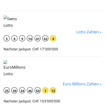
Lotto Zahlen »
5
8
9
14
41
42
4
Nächster Jackpot: CHF 17'300'000
Euro Millions Zahlen »
25
30
34
46
50
1
12
Nächster Jackpot: CHF 103'000'000