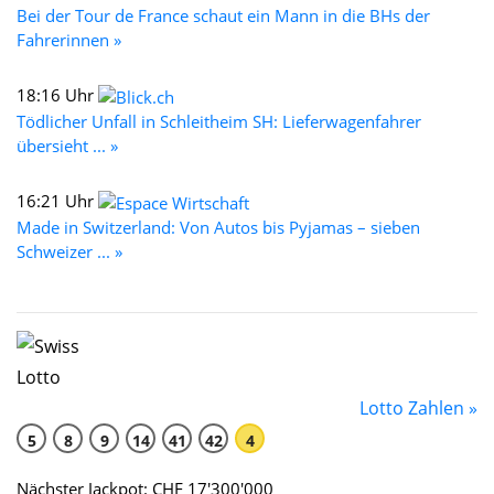
Bei der Tour de France schaut ein Mann in die BHs der
Fahrerinnen »
18:16 Uhr
Tödlicher Unfall in Schleitheim SH: Lieferwagenfahrer
übersieht ... »
16:21 Uhr
Made in Switzerland: Von Autos bis Pyjamas – sieben
Schweizer ... »
Lotto Zahlen »
5
8
9
14
41
42
4
Nächster Jackpot: CHF 17'300'000