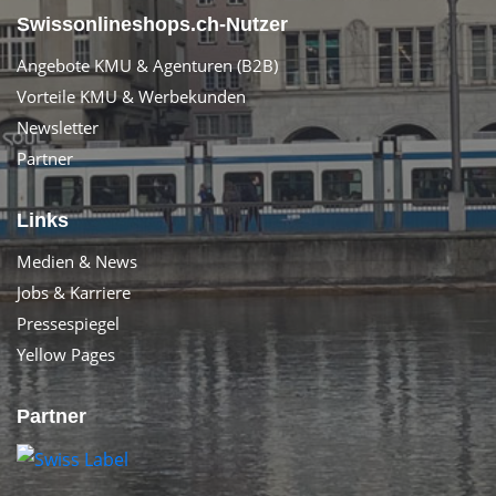
Swissonlineshops.ch-Nutzer
Angebote KMU & Agenturen (B2B)
Vorteile KMU & Werbekunden
Newsletter
Partner
Links
Medien & News
Jobs & Karriere
Pressespiegel
Yellow Pages
Partner