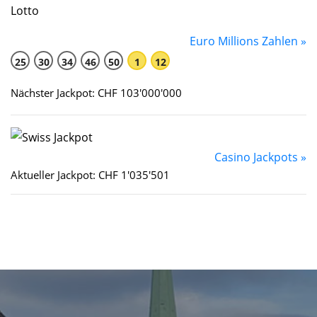
Euro Millions Zahlen »
25
30
34
46
50
1
12
Nächster Jackpot: CHF 103'000'000
Casino Jackpots »
Aktueller Jackpot: CHF 1'035'501