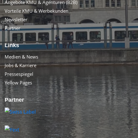
Angebote KMU & Agenturen (B2B)
Vorteile KMU & Werbekunden
Newsletter
Partner
Links
Medien & News
Jobs & Karriere
Pressespiegel
Yellow Pages
Partner