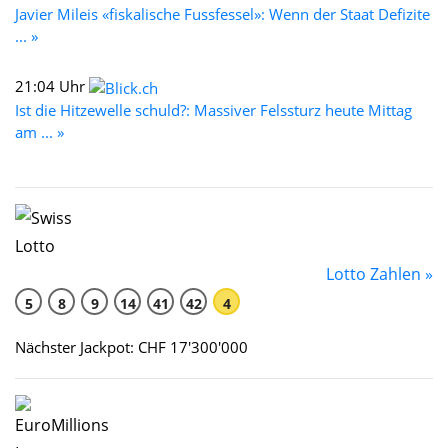
Javier Mileis «fiskalische Fussfessel»: Wenn der Staat Defizite
... »
21:04 Uhr
Ist die Hitzewelle schuld?: Massiver Felssturz heute Mittag
am ... »
Lotto Zahlen »
5
8
9
14
41
42
4
Nächster Jackpot: CHF 17'300'000