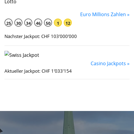
Euro Millions Zahlen »
25
30
34
46
50
1
12
Nächster Jackpot: CHF 103'000'000
Casino Jackpots »
Aktueller Jackpot: CHF 1'033'154